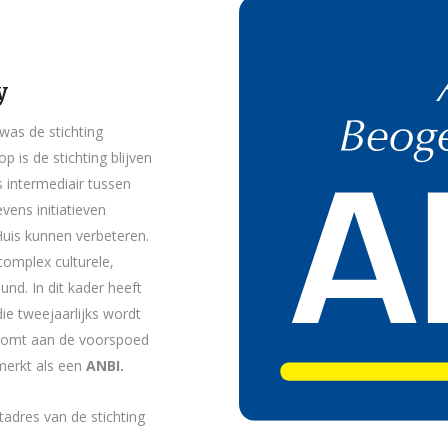
y
was de stichting
 is de stichting blijven
s intermediair tussen
vens initiatieven
Huis kunnen verbeteren.
omplex culturele,
und. In dit kader heeft
die tweejaarlijks wordt
e komt aan de voorspoed
merkt als een
ANBI.
adres van de stichting